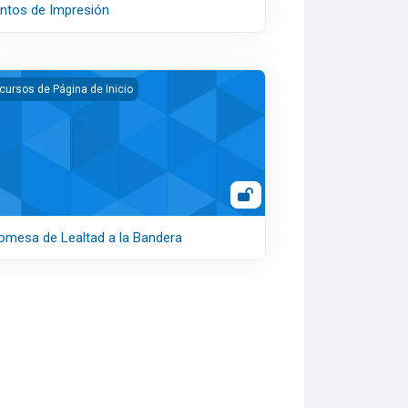
ntos de Impresión
mesa de Lealtad a la Bandera
cursos de Página de Inicio
omesa de Lealtad a la Bandera