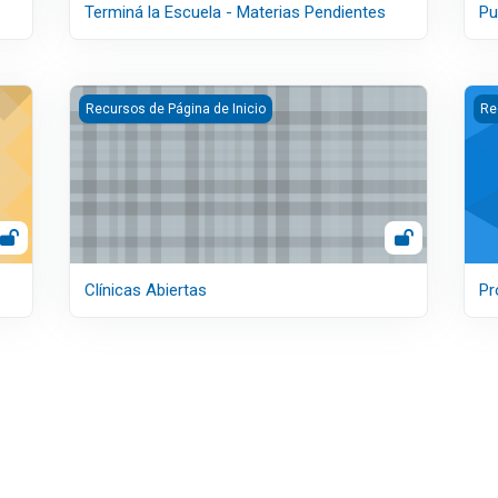
Terminá la Escuela - Materias Pendientes
Pu
Clínicas Abiertas
Pro
Recursos de Página de Inicio
Re
Clínicas Abiertas
Pr