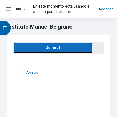
Salta al contenido principal
En este momento está usando el
Acceder
acceso para invitados
Panel lateral
Instituto Manuel Belgrano
Abrir índice del curso
Bloques de contenido principales
Perfilado de sección
General
Foro
Avisos